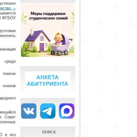
 успешно
щество –
вывается
ЧИ ФГБОУ
дготовки
полнять
анизации
в среде
 поиске
 членов
одного
ляющийся
я. Совет
зличных
ПОИСК
О и его