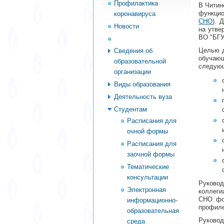
Профилактика
В Читин
функци
коронавируса
СНО
). 
Новости
на утве
ВО "БГУ
Абитуриент
Целью д
Сведения об
обучаю
образовательной
следующ
организации
Виды образования
Деятельность вуза
Студентам
Расписания для
очной формы
Расписания для
заочной формы
Тематические
консультации
Руковод
Электронная
коллеги
СНО фо
информационно-
профиле
образовательная
Руково
среда