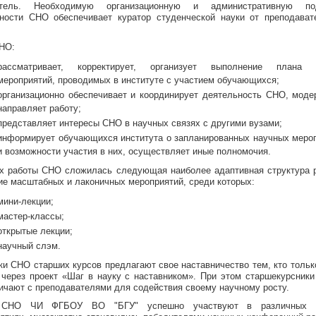
итель. Необходимую организационную и административную по
ности СНО обеспечивает куратор студенческой науки от преподават
.
НО:
рассматривает, корректирует, организует выполнение плана 
мероприятий, проводимых в институте с участием обучающихся;
организационно обеспечивает и координирует деятельность СНО, моде
направляет работу;
представляет интересы СНО в научных связях с другими вузами;
информирует обучающихся института о запланированных научных меро
и возможности участия в них, осуществляет иные полномочия.
х работы СНО сложилась следующая наиболее адаптивная структура 
ие масштабных и лаконичных мероприятий, среди которых:
мини-лекции;
мастер-классы;
открытые лекции;
научный слэм.
ки СНО старших курсов предлагают свое наставничество тем, кто тольк
 через проект «Шаг в науку с наставником». При этом старшекурсники
ичают с преподавателями для содействия своему научному росту.
СНО ЧИ ФГБОУ ВО "БГУ" успешно участвуют в различных 