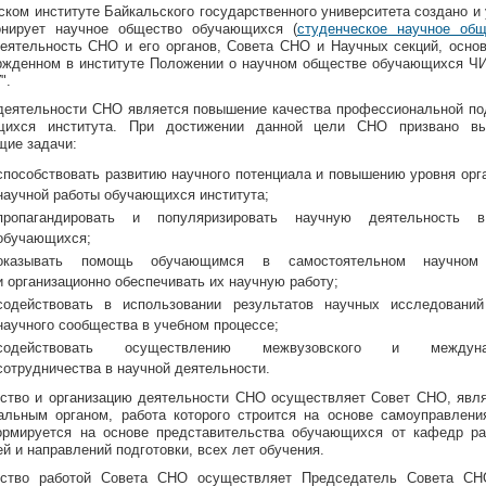
ском институте Байкальского государственного университета создано и
онирует научное общество обучающихся (
студенческое научное об
Деятельность СНО и его органов, Совета СНО и Научных секций, осно
ржденном в институте Положении о научном обществе обучающихся 
".
еятельности СНО является повышение качества профессиональной по
щихся института. При достижении данной цели СНО призвано вы
ие задачи:
способствовать развитию научного потенциала и повышению уровня орг
научной работы обучающихся института;
пропагандировать и популяризировать научную деятельность 
обучающихся;
оказывать помощь обучающимся в самостоятельном научном
и организационно обеспечивать их научную работу;
содействовать в использовании результатов научных исследований
научного сообщества в учебном процессе;
содействовать осуществлению межвузовского и междунар
сотрудничества в научной деятельности.
ство и организацию деятельности СНО осуществляет Совет СНО, яв
альным органом, работа которого строится на основе самоуправлени
рмируется на основе представительства обучающихся от кафедр ра
й и направлений подготовки, всех лет обучения.
дство работой Совета СНО осуществляет Председатель Совета СН