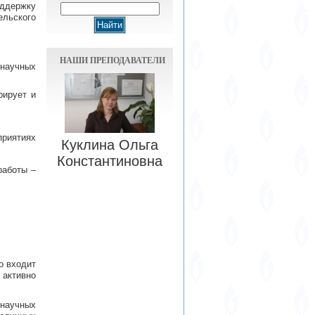
ддержку
ельского
НАШИ ПРЕПОДАВАТЕЛИ
научных
рирует и
приятиях
Куклина Ольга
Константиновна
работы –
о входит
 активно
научных