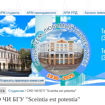
АРМ студента
АРМ преподавателя
АРМ РПД
Каталог библ
Спросить приемную комиссию
ЕСЬ
Студентам
/ СНО ЧИ БГУ "Sceintia est potentia"
ЧИ БГУ "Sceintia est potentia"