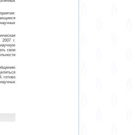
азличных
приятия:
чающиеся
научных
нческая
 2007 г.
научную
ать свои
ельности
общению
делиться
, готово
 научных