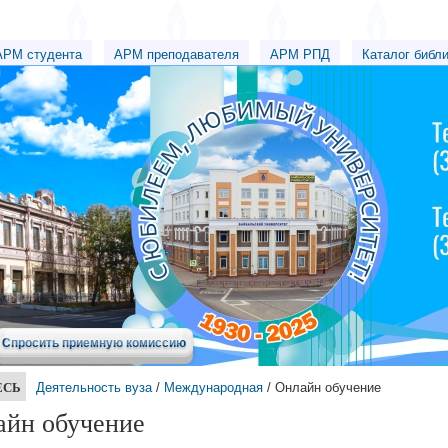
АРМ студента
АРМ преподавателя
АРМ РПД
Каталог библ
Спросить приемную комиссию
ЕСЬ
Деятельность вуза
/
Международная
/ Онлайн обучение
айн обучение