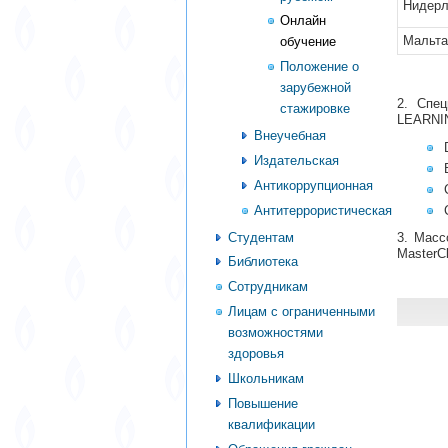
Нидер
Онлайн
Мальта
обучение
Положение о
зарубежной
2. Спе
стажировке
LEARNI
Внеучебная
Издательская
Антикоррупционная
Антитеррористическая
Студентам
3. Масс
MasterCl
Библиотека
Сотрудникам
Лицам с ограниченными
возможностями
здоровья
Школьникам
Повышение
квалификации