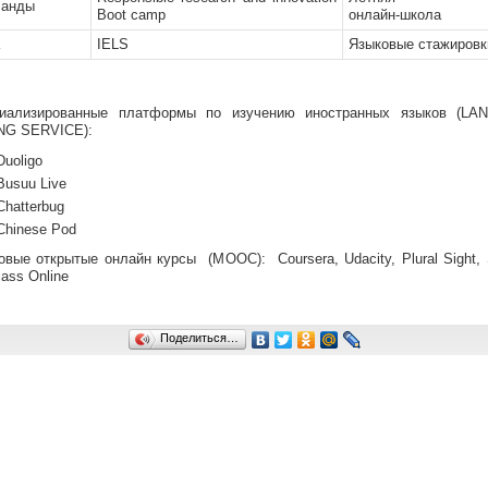
ланды
Boot camp
онлайн-школа
IELS
Языковые стажировк
циализированные платформы по изучению иностранных языков (LA
NG SERVICE):
Duoligo
Busuu Live
Chatterbug
Chinese Pod
овые открытые онлайн курсы (MOOC): Coursera, Udacity, Plural Sight, S
ass Online
Поделиться…