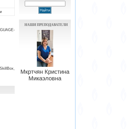
и
НАШИ ПРЕПОДАВАТЕЛИ
NGUAGE-
killBox,
Мкртчян Кристина
Микаэловна