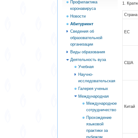
Профилактика
1. Крат
коронавируса
Страна
Новости
Абитуриент
Сведения об
ЕС
образовательной
организации
Виды образования
Деятельность вуза
США
Учебная
Научно-
исследовательская
Галерея ученых
Международная
Международное
Китай
сотрудничество
Прохождение
языковой
практики за
рубежом