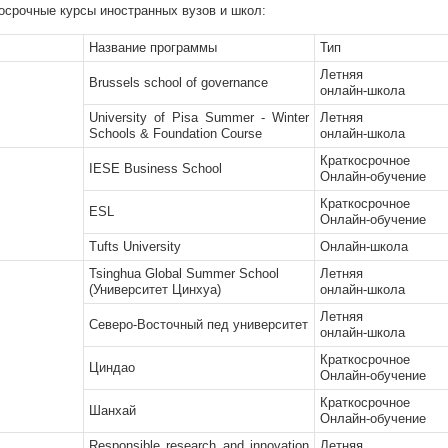
косрочные курсы иностранных вузов и школ:
Название программы
Тип
Летняя
Brussels school of governance
онлайн-школа
University of Pisa Summer - Winter
Летняя
Schools & Foundation Course
онлайн-школа
Краткосрочное
IESE Business School
Онлайн-обучение
Краткосрочное
ESL
Онлайн-обучение
Tufts University
Онлайн-школа
Tsinghua Global Summer School
Летняя
(Университет Цинхуа)
онлайн-школа
Летняя
Северо-Восточный пед университет
онлайн-школа
Краткосрочное
Циндао
Онлайн-обучение
Краткосрочное
Шанхай
Онлайн-обучение
Responsible research and innovation
Летняя