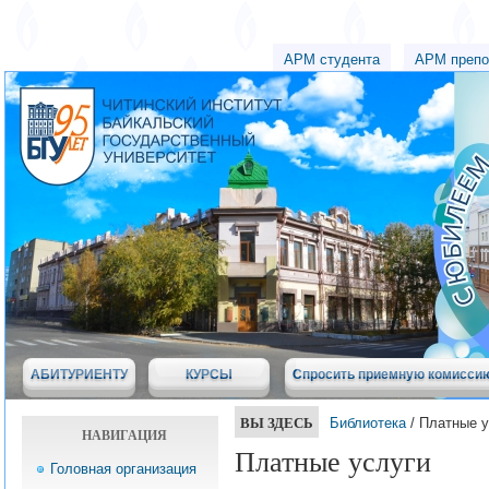
АРМ студента
АРМ препо
АБИТУРИЕНТУ
КУРСЫ
Спросить приемную комисси
ВЫ ЗДЕСЬ
Библиотека
/ Платные у
НАВИГАЦИЯ
Платные услуги
Головная организация