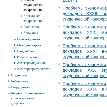
2024 г.)
студенческой
Проблемы экономики,
конференции
докладов XXXIII вн
Ближайшие
студенческой конферен
конференции
Проблемы экономики,
Публикации
докладов XXXII вну
Вебинары
студенческой конферен
Галерея ученых
Проблемы экономики,
Международная
докладов XXXI внут
Внеучебная
студенческой конферен
Издательская
Антикоррупционная
Проблемы экономики,
Антитеррористическая
докладов XXX внут
студенческой конфере
Студентам
Библиотека
Проблемы экономики,
Сотрудникам
докладов XXIX внут
Лицам с ограниченными
студенческой конфере
возможностями
здоровья