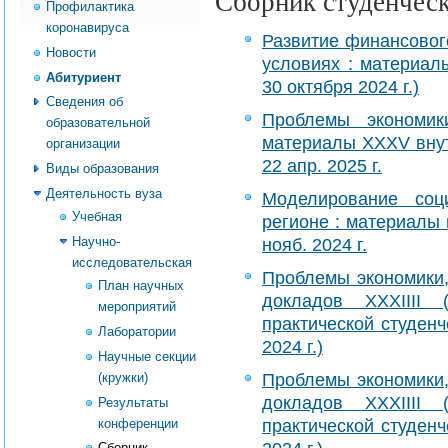
Сборник студенчес
Профилактика
коронавируса
Развитие финансовог
Новости
условиях : материалы 
Абитуриент
30 октября 2024 г.)
Сведения об
Проблемы экономик
образовательной
материалы XXXV внутри
организации
22 апр. 2025 г.
Виды образования
Деятельность вуза
Моделирование соци
Учебная
регионе : материалы м
Научно-
нояб. 2024 г.
исследовательская
Проблемы экономики,
План научных
докладов XXXIIII 
мероприятий
практической студен
Лаборатории
2024 г.)
Научные секции
Проблемы экономики,
(кружки)
докладов XXXIIII 
Результаты
практической студен
конференции
Сборник