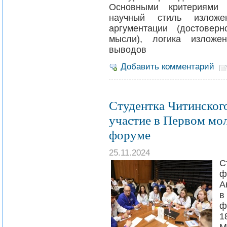
Основными критериями 
научный стиль изложе
аргументации (достовер
мысли), логика изложен
выводов
Добавить комментарий
Студентка Читинског
участие в Первом мо
форуме
25.11.2024
С
ф
А
в
ф
1