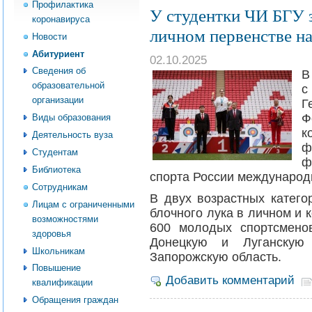
Профилактика
У студентки ЧИ БГУ з
коронавируса
личном первенстве н
Новости
Абитуриент
02.10.2025
Сведения об
В
образовательной
с
организации
Г
Ф
Виды образования
к
Деятельность вуза
ф
Студентам
ф
Библиотека
спорта России международ
Сотрудникам
В двух возрастных катего
Лицам с ограниченными
блочного лука в личном и 
возможностями
600 молодых спортсмено
здоровья
Донецкую и Луганскую
Школьникам
Запорожскую область.
Повышение
Добавить комментарий
квалификации
Обращения граждан