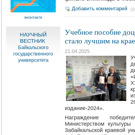
Добавить комментарий
вконтакте
Учебное пособие доц
НАУЧНЫЙ
стало лучшим на кра
ВЕСТНИК
Байкальского
21.04.2025
государственного
У
университета
д
д
«
X
к
и
2
издание-2024».
Награждение победите
Министерством культуры 
Забайкальской краевой ун