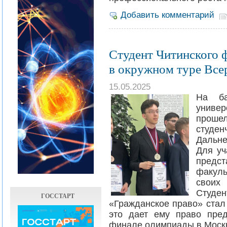
Добавить комментарий
Студент Читинского 
в окружном туре Все
15.05.2025
На ба
универ
проше
студе
Дальн
Для уч
предс
факуль
своих
Студен
ГОССТАРТ
«Гражданское право» ста
это дает ему право пред
финале олимпиады в Моск