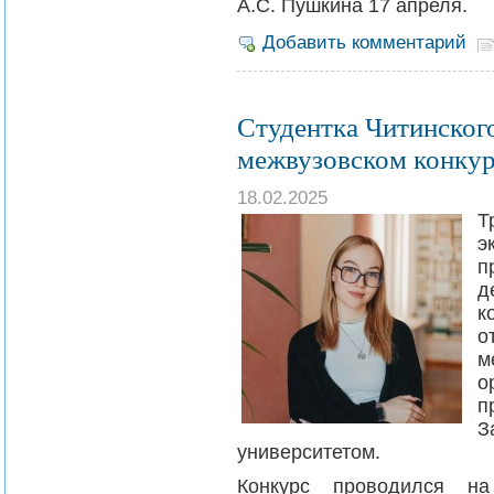
А.С. Пушкина 17 апреля.
Добавить комментарий
Студентка Читинског
межвузовском конкур
18.02.2025
Т
э
п
д
к
о
м
о
п
З
университетом.
Конкурс проводился на