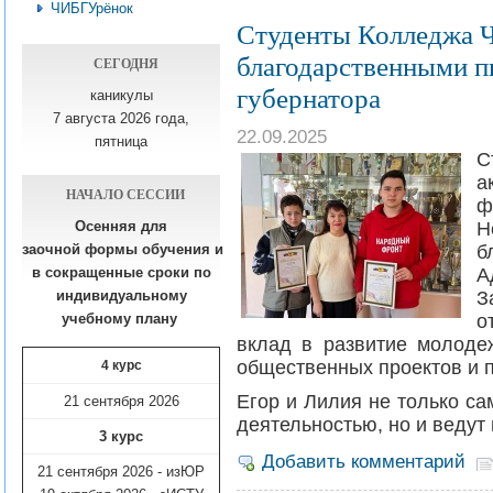
ЧИБГУрёнок
Студенты Колледжа 
благодарственными 
СЕГОДНЯ
губернатора
каникулы
7 августа 2026 года,
22.09.2025
пятница
С
а
НАЧАЛО СЕССИИ
ф
Осенняя для
заочной формы обучения
и
б
в сокращенные сроки по
А
индивидуальному
З
учебному плану​
о
вклад в развитие молоде
общественных проектов и 
4 курс
Егор и Лилия не только с
21 сентября 2026
деятельностью, но и ведут
3 курс
Добавить комментарий
21 сентября 2026 - изЮР