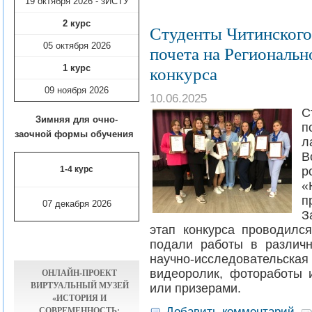
19 октября 2026 - зИСТУ
2 курс
Студенты Читинского
05 октября 2026
почета на Региональн
1 курс
конкурса
09 ноября
2026
10.06.2025
Зимняя для очно-
п
заочной формы обучения
л
В
1-4 курс
р
п
07 декабря 2026
З
этап конкурса проводилс
подали работы в различ
научно-исследователь
ОНЛАЙН-ПРОЕКТ
видеоролик, фотоработы 
ВИРТУАЛЬНЫЙ МУЗЕЙ
или призерами.
«ИСТОРИЯ И
СОВРЕМЕННОСТЬ:
Добавить комментарий