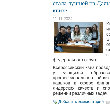
стала лучшей на Дал
квизе
11.11.2024
К
и
с
Э
о
ф
с
федерального округа.
Всероссийский квиз прово
у учащихся образова
профессионального образо
навыков в сфере финанс
лидерских качеств и сп
решении различных задач.
Добавить комментарий