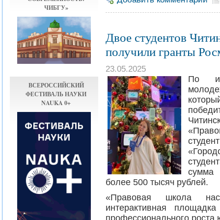
ЧИБГУ»
Двое студентов Чити
получили гранты Ро
23.05.2025
По ит
ВСЕРОССИЙСКИЙ
молоде
ФЕСТИВАЛЬ НАУКИ
котор
NAUKA 0+
победи
Читин
«Право
студен
«Город
студен
сумма 
более 500 тысяч рублей.
«Правовая школа нас
интерактивная площадка
профессионального роста 