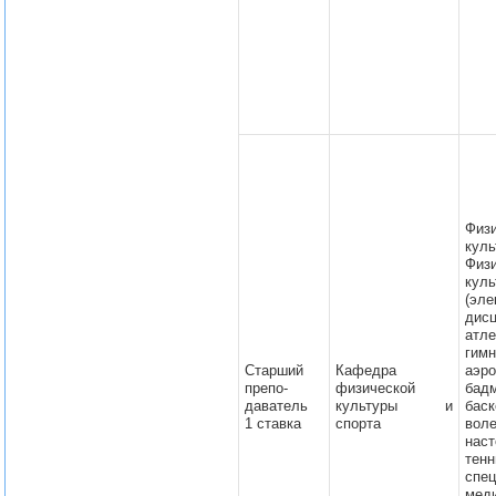
Физ
куль
Физ
кул
(эле
дисц
атле
гимн
Старший
Кафедра
аэро
препо-
физической
бадм
даватель
культуры и
баск
1 ставка
спорта
воле
нас
тенн
спе
мед