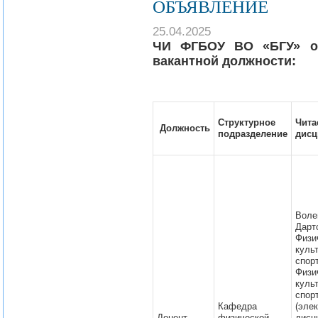
ОБЪЯВЛЕНИЕ
25.04.2025
ЧИ ФГБОУ ВО «БГУ» об
вакантной должности:
Структурное
Чит
Должность
подразделение
дис
Воле
Дарт
Физи
кул
спорт
Физи
кул
спор
Кафедра
(эле
Доцент
физической
дисц